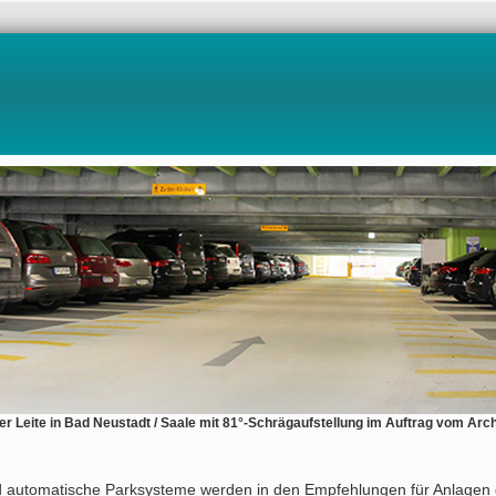
 Leite in Bad Neustadt / Saale mit 81°-Schrägaufstellung im Auftrag vom Arch
 automatische Parksysteme werden in den Empfehlungen für Anlagen