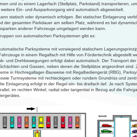
en und zu einem Lagerfach (Stellplatz, Parkstand) transportieren, um
 weitere Ein- und Ausparkvorgang wird automatisch abgewickelt.
ann statisch oder dynamisch erfolgen. Bei statischer Einlagerung verbl
d der gesamten Parkdauer am selben Platz, während es bei dynamisc
Ausparken anderer Fahrzeuge umgelagert werden kann.
ruppen von automatischen Parksystemen gibt es:
automatische Parksysteme mit vorwiegend statischem Lagerungsprinzip
ahrzeuge in einem Regalfach mit Hilfe von Fördertechnik abgestellt w
b- und Drehbewegungen erfolgt dabei automatisch. Der Transport der 
chächten und Gassen, neben denen die Stellplätze angeordnet sind. 
eme in Hochregallager-Bauweise mit Regalbediengerät (RBG), Parksys
 sowie Turmsysteme mit rechteckigem oder rundem Grundriss und zent
 Die Einlagerung erfolgt in der Regel ein- bis dreifach tief. Je nach Sys
arallel, im rechten Winkel, radial oder tangential in Bezug auf die Fahr
dergerätes.