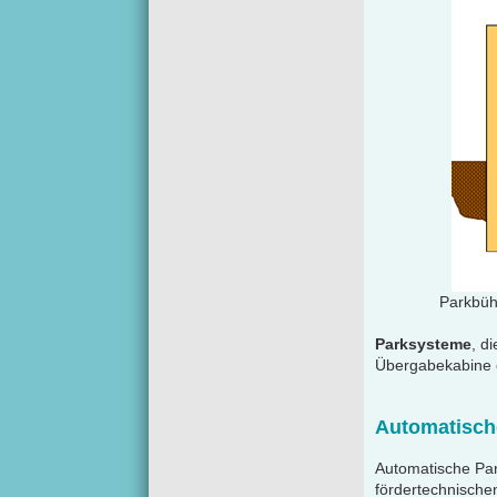
Parkbühn
Parksysteme
, d
Übergabekabine 
Automatisch
Automatische Par
fördertechnischen