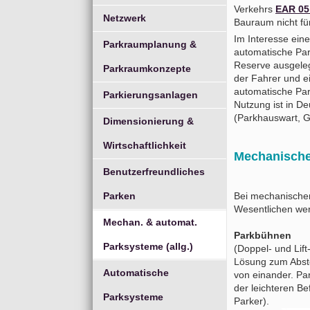
Verkehrs
EAR 05
Netzwerk
Bauraum nicht fü
Im Interesse ei
Parkraumplanung &
automatische Par
Reserve ausgeleg
Parkraumkonzepte
der Fahrer und e
automatische Park
Parkierungsanlagen
Nutzung ist in D
(Parkhauswart, G
Dimensionierung &
Wirtschaftlichkeit
Mechanische
Benutzerfreundliches
Parken
Bei mechanischen
Wesentlichen we
Mechan. & automat.
Parkbühnen
Parksysteme (allg.)
(Doppel- und Lift
Lösung zum Abste
Automatische
von einander. Pa
der leichteren B
Parksysteme
Parker).