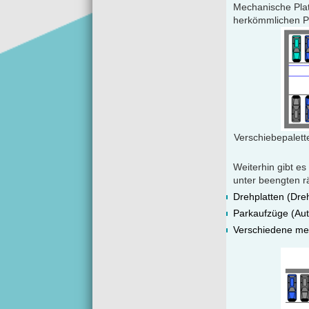
Mechanische Plat
herkömmlichen P
Verschiebepalette
Weiterhin gibt e
unter beengten r
Drehplatten (Dre
Parkaufzüge (Au
Verschiedene mec