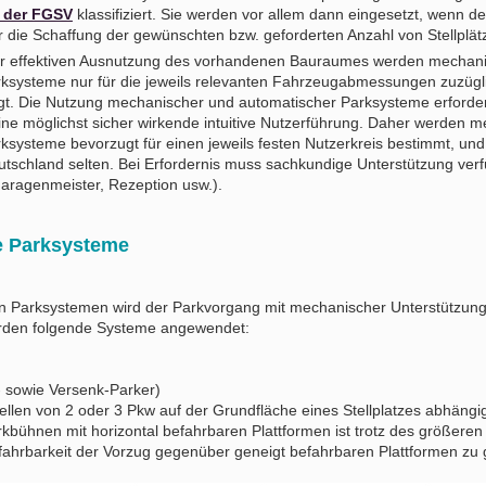
 der FGSV
klassifiziert. Sie werden vor allem dann eingesetzt, wenn d
r die Schaffung der gewünschten bzw. geforderten Anzahl von Stellplät
ner effektiven Ausnutzung des vorhandenen Bauraumes werden mechan
ksysteme nur für die jeweils relevanten Fahrzeugabmessungen zuzügl
t. Die Nutzung mechanischer und automatischer Parksysteme erforder
ine möglichst sicher wirkende intuitive Nutzerführung. Daher werden 
systeme bevorzugt für einen jeweils festen Nutzerkreis bestimmt, und 
eutschland selten. Bei Erfordernis muss sachkundige Unterstützung ver
aragenmeister, Rezeption usw.).
 Parksysteme
 Parksystemen wird der Parkvorgang mit mechanischer Unterstützung
rden folgende Systeme angewendet:
- sowie Versenk-Parker)
llen von 2 oder 3 Pkw auf der Grundfläche eines Stellplatzes abhäng
rkbühnen mit horizontal befahrbaren Plattformen ist trotz des größer
efahrbarkeit der Vorzug gegenüber geneigt befahrbaren Plattformen zu 