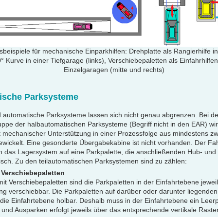
eispiele für mechanische Einparkhilfen: Drehplatte als Rangierhilfe in
Kurve in einer Tiefgarage (links), Verschiebepaletten als Einfahrhilfe
Einzelgaragen (mitte und rechts)
ische Parksysteme
automatische Parksysteme lassen sich nicht genau abgrenzen. Bei der
ppe der halbautomatischen Parksysteme (Begriff nicht in den EAR) wird
 mechanischer Unterstützung in einer Prozessfolge aus mindestens zw
wickelt. Eine gesonderte Übergabekabine ist nicht vorhanden. Der Fahr
in das Lagersystem auf eine Parkpalette, die anschließenden Hub- un
isch. Zu den teilautomatischen Parksystemen sind zu zählen:
 Verschiebepaletten
t Verschiebepaletten sind die Parkpaletten in der Einfahrtebene jeweil
ung verschiebbar. Die Parkpaletten auf darüber oder darunter liegenden 
in die Einfahrtebene holbar. Deshalb muss in der Einfahrtebene ein Lee
 und Ausparken erfolgt jeweils über das entsprechende vertikale Raste