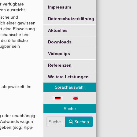
er verfügbare
Impressum
zen ausreicht.
ische und
Datenschutzerklärung
ich einer gewissen
t eine Einweisung
Aktuelles
mechanische und
die öffentliche
Downloads
fügbar sein
Videoclips
Referenzen
Weitere Leistungen
 abgewickelt. Im
Sprachauswahl
Sprache auswählen
Suche
ig oder unabhängig
Suchen
en Aufwands wegen
Suchen
geben (sog. Kipp-