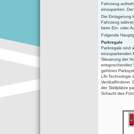
Fahrzeug aufnehm
einzuparken. Der
Die Einlagerung k
Fahrzeug währen
beim Ein- oder 
Folgende Hauptg
Parkregale
Parkregale sind 
einzuparkenden F
Steuerung der Hu
entsprechenden S
gehören Parksyst
Lift-Technologie
Vertikalförderer.
der Stellplätze p
Schacht des För